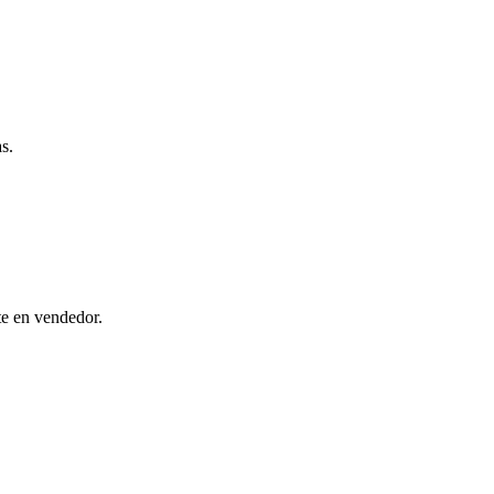
s.
te en vendedor.