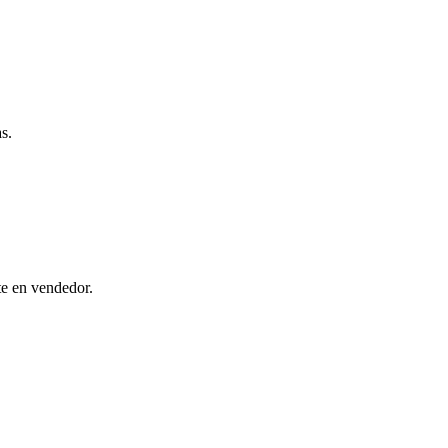
s.
te en vendedor.