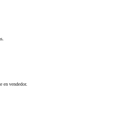
s.
te en vendedor.