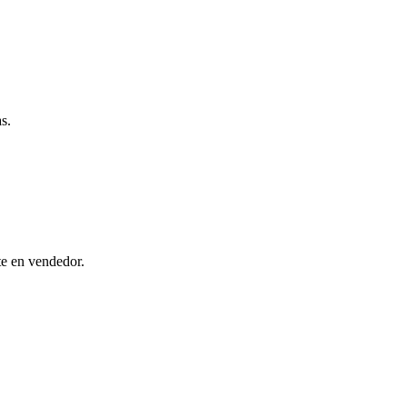
s.
te en vendedor.