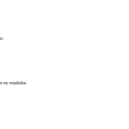
s.
te en vendedor.