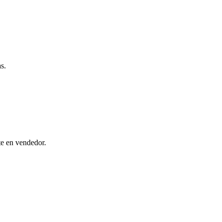
s.
te en vendedor.