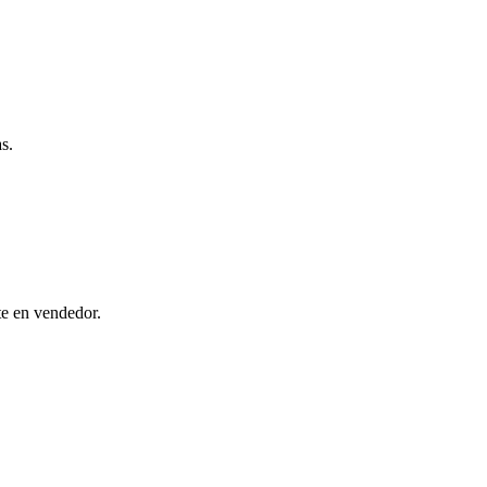
s.
te en vendedor.