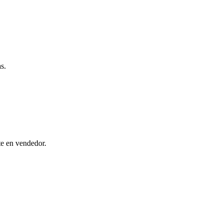
s.
te en vendedor.